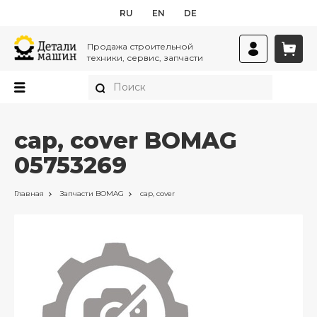
RU
EN
DE
Продажа строительной
техники, сервис, запчасти
cap, cover BOMAG
05753269
Главная
Запчасти
BOMAG
cap, cover