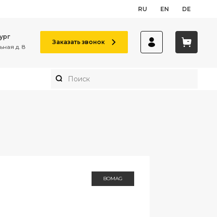
RU
EN
DE
ург
Заказать звонок
ная д. 8
BOMAG