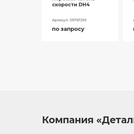
ий
скорости DH4
лителя
Артикул:
05767299
ора
по запросу
055
у
Компания «Дета