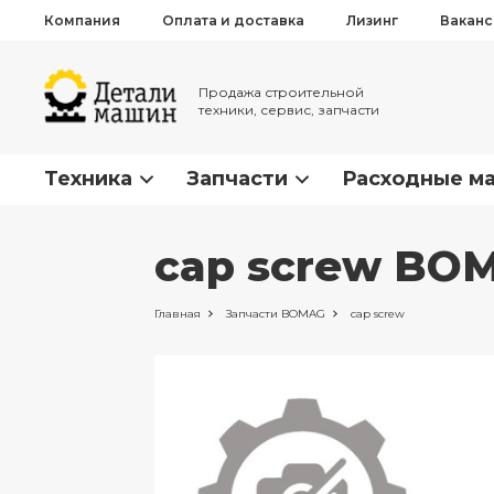
Компания
Оплата и доставка
Лизинг
Вакан
Продажа строительной
техники, сервис, запчасти
Техника
Запчасти
Расходные м
cap screw BO
Главная
Запчасти
BOMAG
cap screw