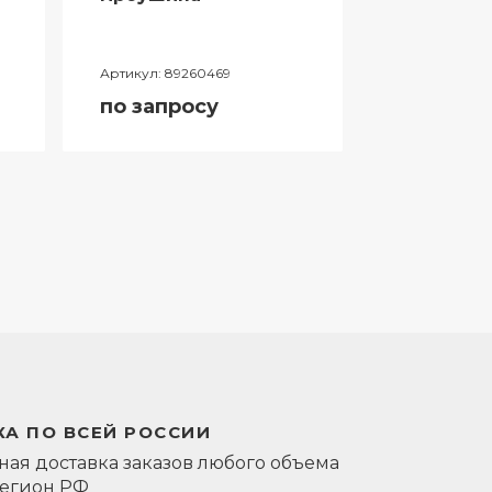
Артикул:
89260469
Артикул:
0581
по запросу
по запро
А ПО ВСЕЙ РОССИИ
ая доставка заказов любого объема
регион РФ