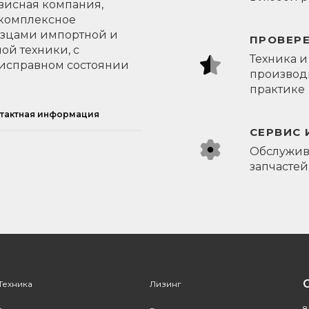
висная компания,
 комплексное
азцами импортной и
ПРОВЕР
ой техники, с
Техника и
исправном состоянии
производи
практике
тактная информация
СЕРВИС 
Обслужив
запчастей
Техника
Лизинг
8