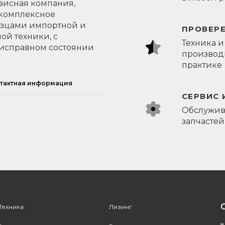
висная компания,
 комплексное
азцами импортной и
ПРОВЕР
ой техники, с
Техника и
исправном состоянии
производи
практике
тактная информация
СЕРВИС 
Обслужив
запчастей
Техника
Лизинг
8