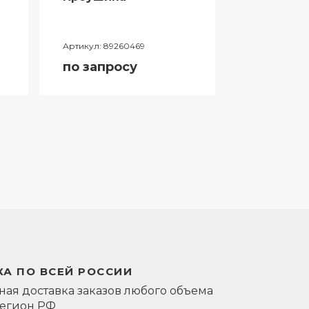
Артикул:
89260469
Артикул:
0581
по запросу
по запро
А ПО ВСЕЙ РОССИИ
ая доставка заказов любого объема
регион РФ