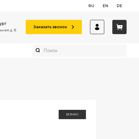
RU
EN
DE
ург
Заказать звонок
ная д. 8
BOMAG