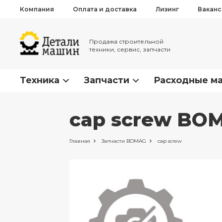
Компания
Оплата и доставка
Лизинг
Вакан
Продажа строительной
техники, сервис, запчасти
Техника
Запчасти
Расходные м
cap screw BO
Главная
Запчасти
BOMAG
cap screw