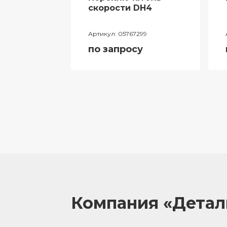
ий
скорости DH4
лителя
Артикул:
05767299
ора
по запросу
055
у
Компания «Дета