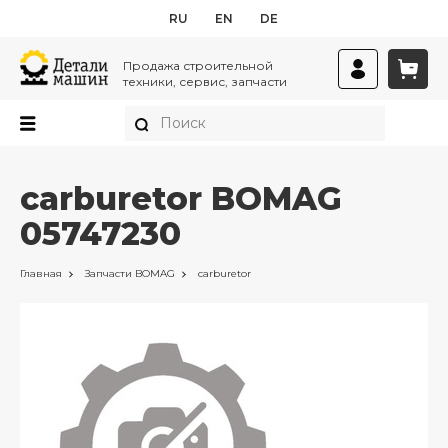
RU
EN
DE
Продажа строительной
техники, сервис, запчасти
carburetor BOMAG
05747230
Главная
Запчасти
BOMAG
carburetor