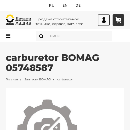
RU
EN
DE
Продажа строительной
техники, сервис, запчасти
carburetor BOMAG
05748587
Главная
Запчасти
BOMAG
carburetor