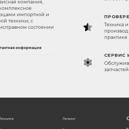
висная компания,
 комплексное
азцами импортной и
ПРОВЕР
ой техники, с
Техника и
исправном состоянии
производи
практике
тактная информация
СЕРВИС 
Обслужив
запчастей
Техника
Лизинг
8