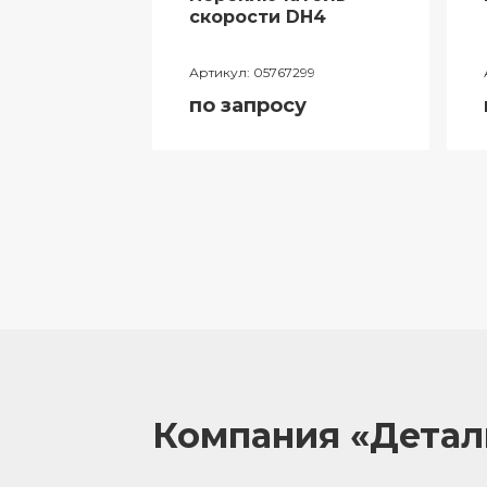
ий
скорости DH4
лителя
Артикул:
05767299
ора
по запросу
055
у
Компания «Дета