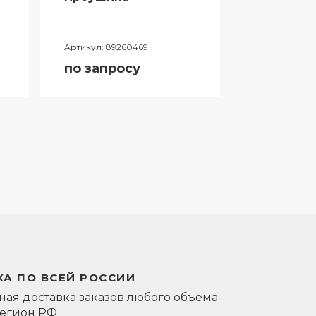
Артикул:
89260469
Артикул:
0581
по запросу
по запро
А ПО ВСЕЙ РОССИИ
ая доставка заказов любого объема
регион РФ