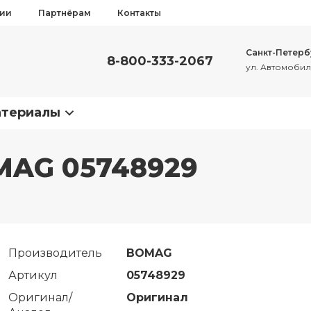
сии
Партнёрам
Контакты
Санкт-Петерб
8-800-333-2067
ул. Автомобиль
атериалы
MAG 05748929
Производитель
BOMAG
Артикул
05748929
Оригинал/
Оригинал