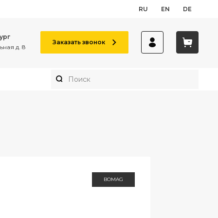
RU
EN
DE
ург
Заказать звонок
ная д. 8
BOMAG