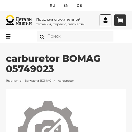
RU
EN
DE
Продажа строительной
техники, сервис, запчасти
carburetor BOMAG
05749023
Главная
Запчасти
BOMAG
carburetor