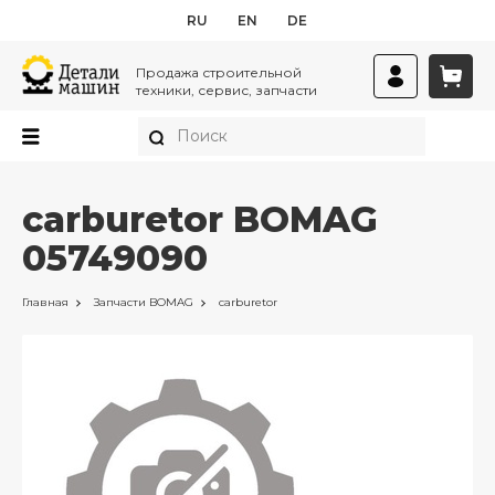
RU
EN
DE
Продажа строительной
техники, сервис, запчасти
carburetor BOMAG
05749090
Главная
Запчасти
BOMAG
carburetor