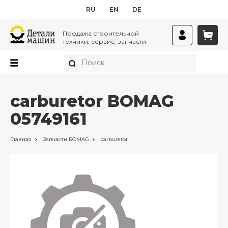
RU
EN
DE
Продажа строительной
техники, сервис, запчасти
carburetor BOMAG
05749161
Главная
Запчасти
BOMAG
carburetor