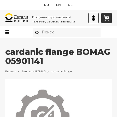
RU
EN
DE
Продажа строительной
техники, сервис, запчасти
cardanic flange BOMAG
05901141
Главная
Запчасти
BOMAG
cardanic flange