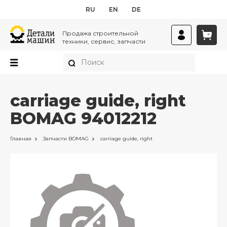
RU
EN
DE
Продажа строительной
техники, сервис, запчасти
carriage guide, right
BOMAG 94012212
Главная
Запчасти
BOMAG
carriage guide, right