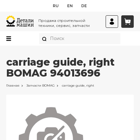
RU
EN
DE
Продажа строительной
техники, сервис, запчасти
carriage guide, right
BOMAG 94013696
Главная
Запчасти
BOMAG
carriage guide, right