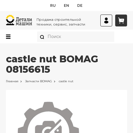
RU
EN
DE
Продажа строительной
техники, сервис, запчасти
castle nut BOMAG
08156615
Главная
Запчасти
BOMAG
castle nut