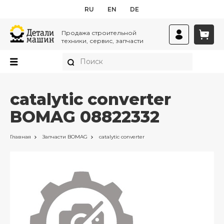
RU
EN
DE
Продажа строительной
техники, сервис, запчасти
catalytic converter
BOMAG 08822332
Главная
Запчасти
BOMAG
catalytic converter