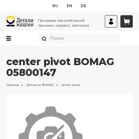
RU
EN
DE
Продажа строительной
техники, сервис, запчасти
center pivot BOMAG
05800147
Главная
Запчасти
BOMAG
center pivot