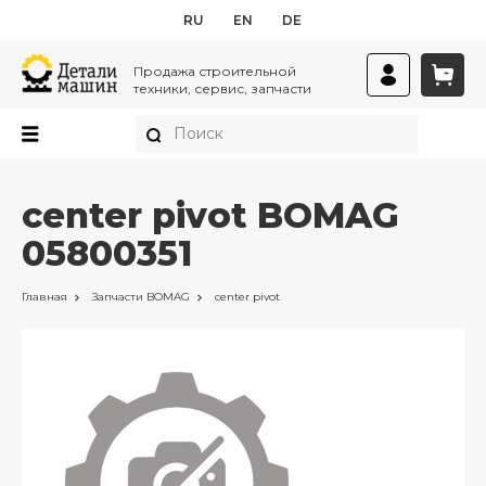
RU
EN
DE
Продажа строительной
техники, сервис, запчасти
center pivot BOMAG
05800351
Главная
Запчасти
BOMAG
center pivot