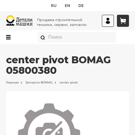
RU
EN
DE
Продажа строительной
техники, сервис, запчасти
center pivot BOMAG
05800380
Главная
Запчасти
BOMAG
center pivot