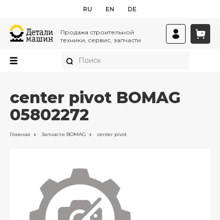
RU
EN
DE
Продажа строительной
техники, сервис, запчасти
center pivot BOMAG
05802272
Главная
Запчасти
BOMAG
center pivot