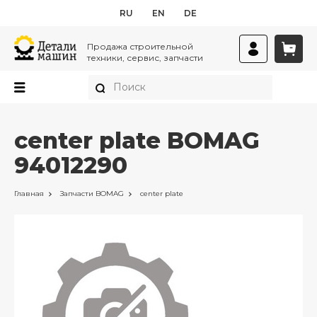
RU
EN
DE
Продажа строительной
техники, сервис, запчасти
center plate BOMAG
94012290
Главная
Запчасти
BOMAG
center plate