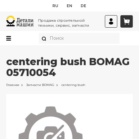
RU
EN
DE
Продажа строительной
техники, сервис, запчасти
centering bush BOMAG
05710054
Главная
Запчасти
BOMAG
centering bush