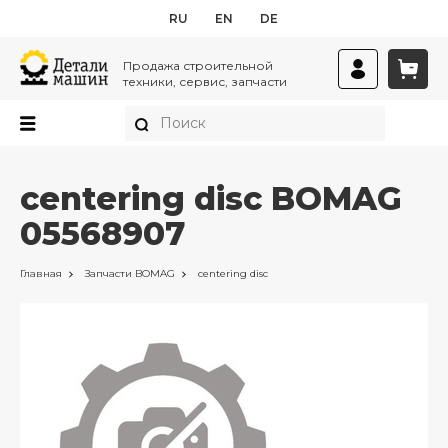
RU
EN
DE
Продажа строительной
техники, сервис, запчасти
centering disc BOMAG
05568907
Главная
Запчасти
BOMAG
centering disc