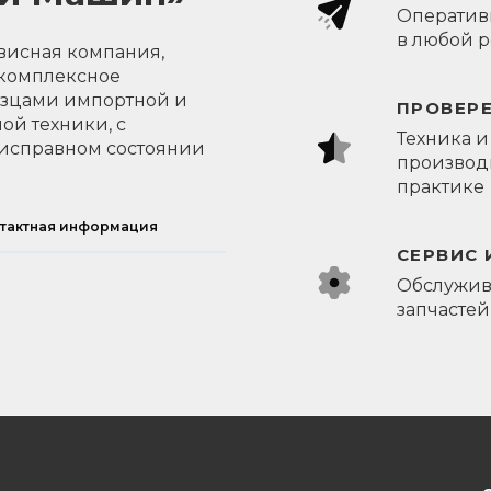
Оперативн
в любой 
висная компания,
 комплексное
азцами импортной и
ПРОВЕР
ой техники, с
Техника и
исправном состоянии
производи
практике
тактная информация
СЕРВИС 
Обслужив
запчастей