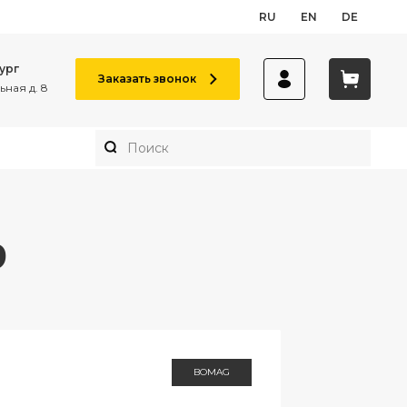
RU
EN
DE
ург
Заказать звонок
ная д. 8
9
BOMAG