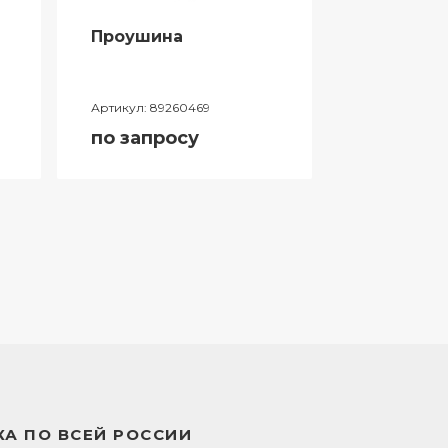
Проушина
Гидромот
Артикул:
89260469
Артикул:
0581
по запросу
по запро
А ПО ВСЕЙ РОССИИ