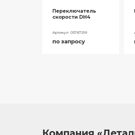
Переключатель
ий
скорости DH4
лителя
Артикул:
05767299
ора
по запросу
055
у
Компания «Дета