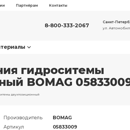
сии
Партнёрам
Контакты
Санкт-Петерб
8-800-333-2067
ул. Автомобиль
атериалы
ния гидроситемы
ный BOMAG 0583300
ситемы двухпозиционный
Производитель
BOMAG
Артикул
05833009