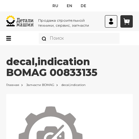
RU
EN
DE
Продажа строительной
техники, сервис, запчасти
decal,indication
BOMAG 00833135
Главная
Запчасти
BOMAG
decal,indication