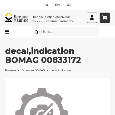
RU
EN
DE
Продажа строительной
техники, сервис, запчасти
decal,indication
BOMAG 00833172
Главная
Запчасти
BOMAG
decal,indication