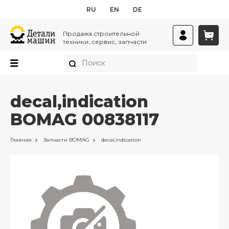
RU
EN
DE
Продажа строительной
техники, сервис, запчасти
decal,indication
BOMAG 00838117
Главная
Запчасти
BOMAG
decal,indication