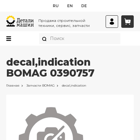
RU
EN
DE
Продажа строительной
техники, сервис, запчасти
decal,indication
BOMAG 0390757
Главная
Запчасти
BOMAG
decal,indication