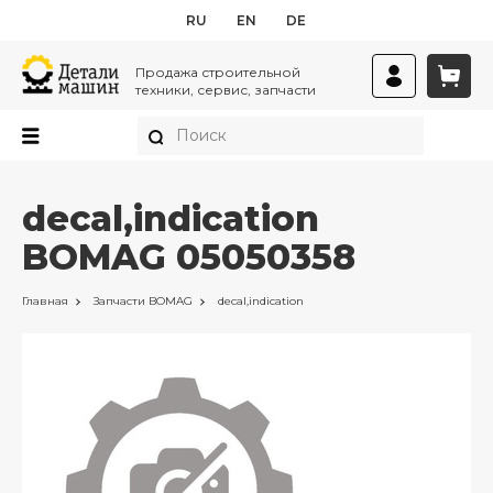
RU
EN
DE
Продажа строительной
техники, сервис, запчасти
decal,indication
BOMAG 05050358
Главная
Запчасти
BOMAG
decal,indication