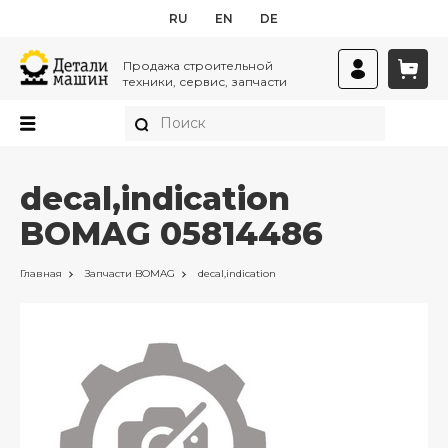
RU
EN
DE
Продажа строительной
техники, сервис, запчасти
decal,indication
BOMAG 05814486
Главная
Запчасти
BOMAG
decal,indication