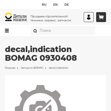
RU
EN
DE
Продажа строительной
техники, сервис, запчасти
decal,indication
BOMAG 0930408
Главная
Запчасти
BOMAG
decal,indication