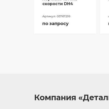
ий
скорости DH4
лителя
Артикул:
05767299
ора
по запросу
055
у
Компания «Дета