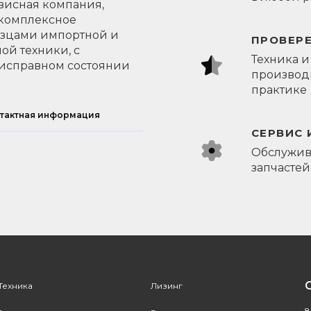
висная компания,
 комплексное
азцами импортной и
ПРОВЕР
ой техники, с
Техника и
исправном состоянии
производи
практике
тактная информация
СЕРВИС 
Обслужив
запчастей
Техника
Лизинг
8