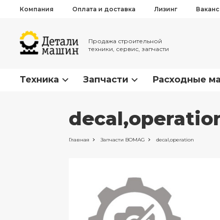
Компания
Оплата и доставка
Лизинг
Вакан
Продажа строительной
техники, сервис, запчасти
Техника
Запчасти
Расходные м
decal,operati
Главная
Запчасти
BOMAG
decal,operation