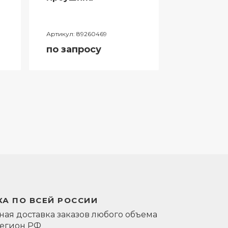
Артикул:
89260469
Артикул:
0581
по запросу
по запро
А ПО ВСЕЙ РОССИИ
ая доставка заказов любого объема
регион РФ