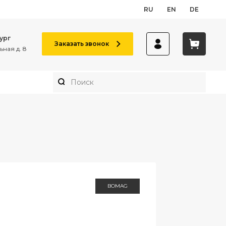
RU
EN
DE
ург
Заказать звонок
ная д. 8
BOMAG