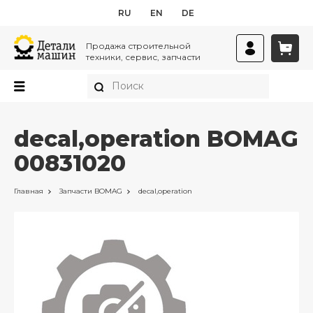
RU
EN
DE
Продажа строительной
техники, сервис, запчасти
decal,operation BOMAG
00831020
Главная
Запчасти
BOMAG
decal,operation