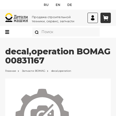
RU
EN
DE
Продажа строительной
техники, сервис, запчасти
decal,operation BOMAG
00831167
Главная
Запчасти
BOMAG
decal,operation