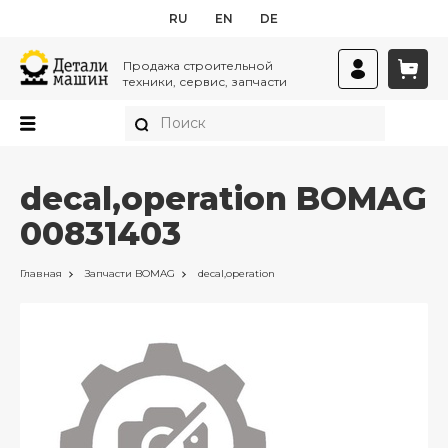
RU
EN
DE
Продажа строительной
техники, сервис, запчасти
decal,operation BOMAG
00831403
Главная
Запчасти
BOMAG
decal,operation