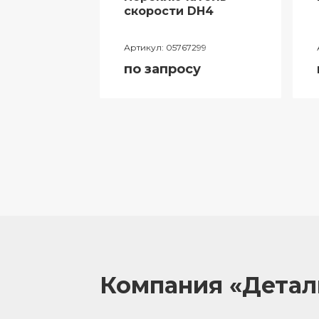
ий
скорости DH4
лителя
Артикул:
05767299
ора
по запросу
055
у
Компания «Дета