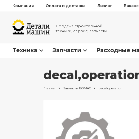
Компания
Оплата и доставка
Лизинг
Вакан
Продажа строительной
техники, сервис, запчасти
Техника
Запчасти
Расходные м
decal,operati
Главная
Запчасти
BOMAG
decal,operation