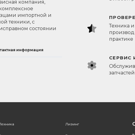
висная компания,
 комплексное
азцами импортной и
ПРОВЕР
ой техники, с
Техника и
исправном состоянии
производи
практике
тактная информация
СЕРВИС 
Обслужив
запчастей
Техника
Лизинг
8