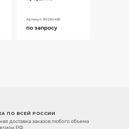
Артикул:
89260469
Артикул:
0581
по запросу
по запро
А ПО ВСЕЙ РОССИИ
ая доставка заказов любого объема
регион РФ