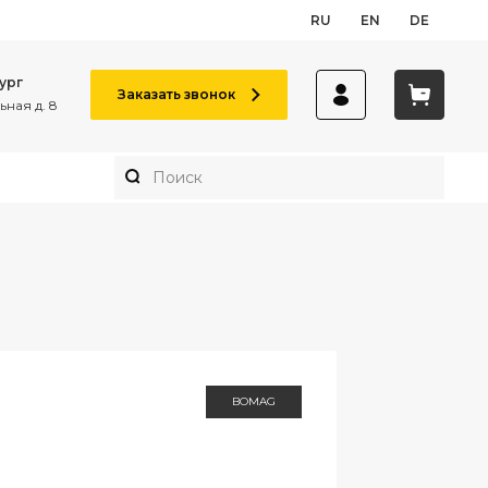
RU
EN
DE
ург
Заказать звонок
ная д. 8
BOMAG