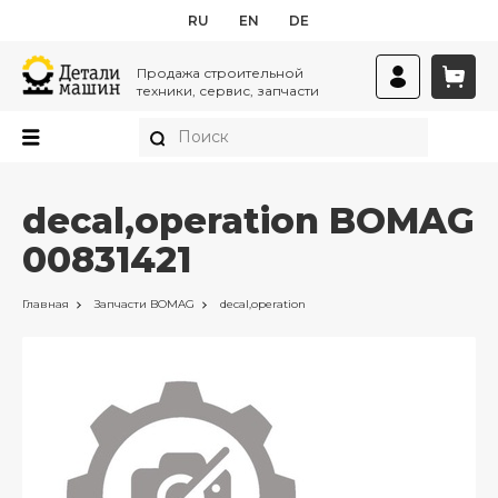
RU
EN
DE
Продажа строительной
техники, сервис, запчасти
decal,operation BOMAG
00831421
Главная
Запчасти
BOMAG
decal,operation