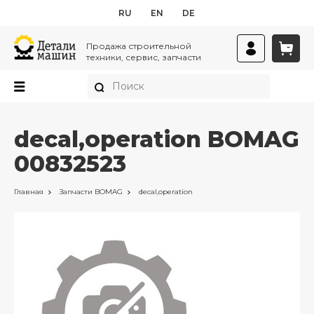
RU
EN
DE
Продажа строительной
техники, сервис, запчасти
decal,operation BOMAG
00832523
Главная
Запчасти
BOMAG
decal,operation