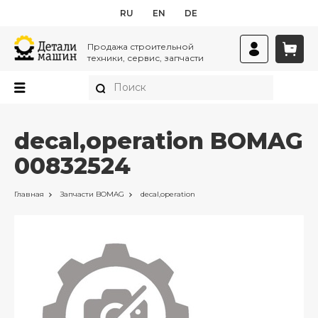
RU
EN
DE
Продажа строительной
техники, сервис, запчасти
decal,operation BOMAG
00832524
Главная
Запчасти
BOMAG
decal,operation