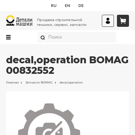
RU
EN
DE
Продажа строительной
техники, сервис, запчасти
decal,operation BOMAG
00832552
Главная
Запчасти
BOMAG
decal,operation