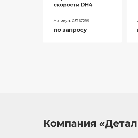
ий
скорости DH4
лителя
Артикул:
05767299
ора
по запросу
055
у
Компания «Дета