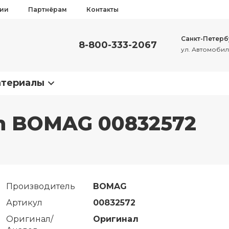
сии
Партнёрам
Контакты
Санкт-Петерб
8-800-333-2067
ул. Автомобиль
атериалы
on BOMAG 00832572
Производитель
BOMAG
Артикул
00832572
Оригинал/
Оригинал