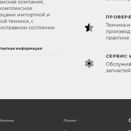
висная компания,
 комплексное
азцами импортной и
ПРОВЕР
ой техники, с
Техника и
исправном состоянии
производи
практике
тактная информация
СЕРВИС 
Обслужив
запчастей
Техника
Лизинг
8