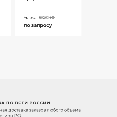
Артикул:
89260469
Артикул:
0581
по запросу
по запро
А ПО ВСЕЙ РОССИИ
ая доставка заказов любого объема
регион РФ