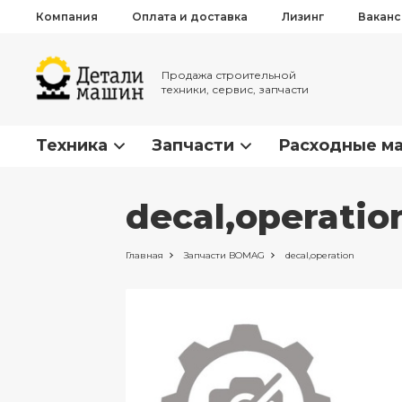
Компания
Оплата и доставка
Лизинг
Вакан
Продажа строительной
техники, сервис, запчасти
Техника
Запчасти
Расходные м
decal,operati
Главная
Запчасти
BOMAG
decal,operation