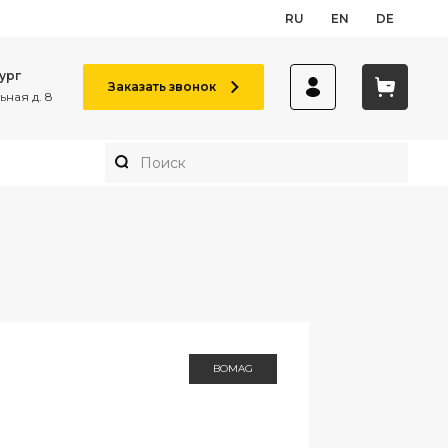
RU
EN
DE
ург
Заказать звонок
ная д. 8
BOMAG