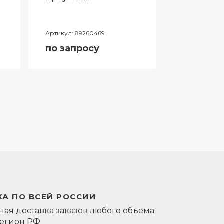
Артикул:
89260469
Артикул:
0581
по запросу
по запро
А ПО ВСЕЙ РОССИИ
ая доставка заказов любого объема
регион РФ