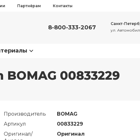
сии
Партнёрам
Контакты
Санкт-Петерб
8-800-333-2067
ул. Автомобиль
атериалы
on BOMAG 00833229
Производитель
BOMAG
Артикул
00833229
Оригинал/
Оригинал