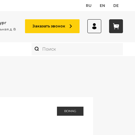
RU
EN
DE
ург
Заказать звонок
ная д. 8
BOMAG