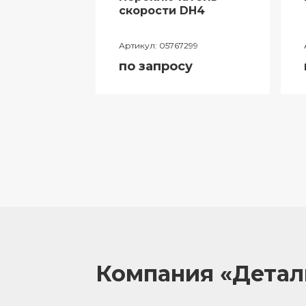
ий
скорости DH4
лителя
Артикул:
05767299
ора
по запросу
055
у
Компания «Дета