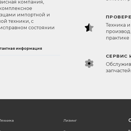
висная компания,
 комплексное
азцами импортной и
ПРОВЕР
ой техники, с
Техника и
исправном состоянии
производи
практике
тактная информация
СЕРВИС 
Обслужив
запчастей
Техника
Лизинг
8