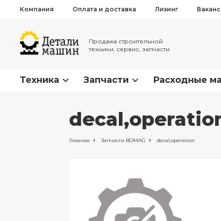
Компания
Оплата и доставка
Лизинг
Вакан
Продажа строительной
техники, сервис, запчасти
Техника
Запчасти
Расходные м
decal,operati
Главная
Запчасти
BOMAG
decal,operation