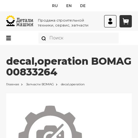
RU
EN
DE
Продажа строительной
техники, сервис, запчасти
decal,operation BOMAG
00833264
Главная
Запчасти
BOMAG
decal,operation