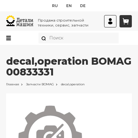
RU
EN
DE
Продажа строительной
техники, сервис, запчасти
decal,operation BOMAG
00833331
Главная
Запчасти
BOMAG
decal,operation