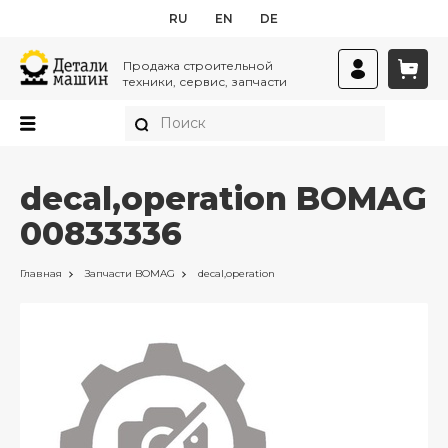
RU
EN
DE
Продажа строительной
техники, сервис, запчасти
decal,operation BOMAG
00833336
Главная
Запчасти
BOMAG
decal,operation