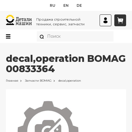
RU
EN
DE
Продажа строительной
техники, сервис, запчасти
decal,operation BOMAG
00833364
Главная
Запчасти
BOMAG
decal,operation