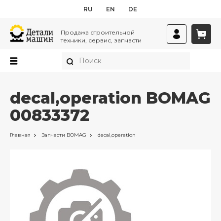
RU
EN
DE
Продажа строительной
техники, сервис, запчасти
decal,operation BOMAG
00833372
Главная
Запчасти
BOMAG
decal,operation