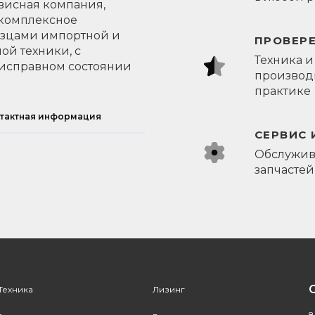
висная компания,
 комплексное
азцами импортной и
ПРОВЕР
ой техники, с
Техника и
исправном состоянии
производи
практике
тактная информация
СЕРВИС 
Обслужив
запчастей
Техника
Лизинг
8