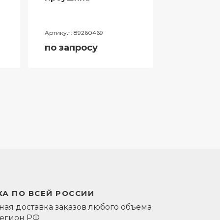
Артикул:
89260469
Артикул:
0581
по запросу
по запро
А ПО ВСЕЙ РОССИИ
ая доставка заказов любого объема
регион РФ