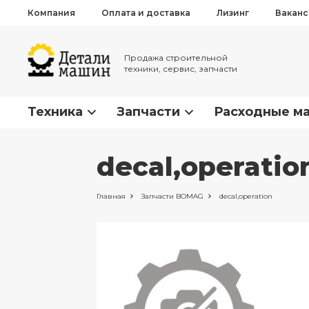
Компания
Оплата и доставка
Лизинг
Вакан
Продажа строительной
техники, сервис, запчасти
Техника
Запчасти
Расходные м
decal,operati
Главная
Запчасти
BOMAG
decal,operation