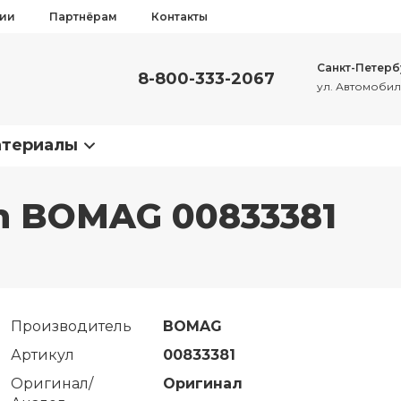
сии
Партнёрам
Контакты
Санкт-Петерб
8-800-333-2067
ул. Автомобиль
атериалы
on BOMAG 00833381
Производитель
BOMAG
Артикул
00833381
Оригинал/
Оригинал