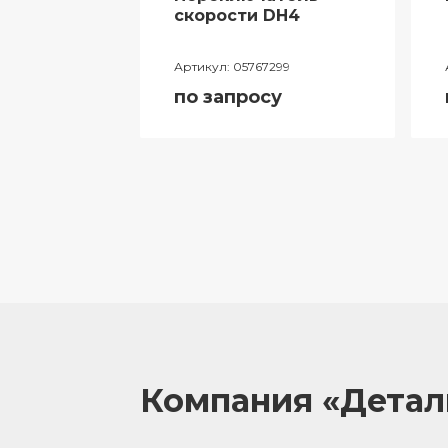
ий
скорости DH4
лителя
Артикул:
05767299
ора
по запросу
055
у
Компания «Дета