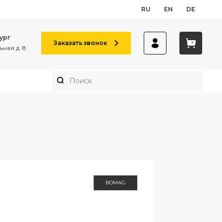
RU
EN
DE
ург
Заказать звонок
ная д. 8
BOMAG