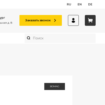
RU
EN
DE
ург
Заказать звонок
ная д. 8
BOMAG