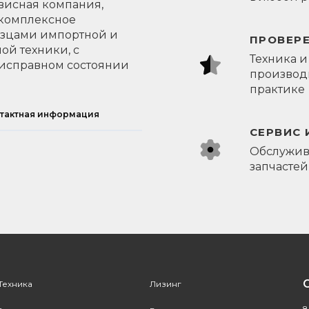
висная компания,
 комплексное
азцами импортной и
ПРОВЕР
ой техники, с
Техника и
исправном состоянии
производи
практике
тактная информация
СЕРВИС 
Обслужив
запчастей
Техника
Лизинг
8