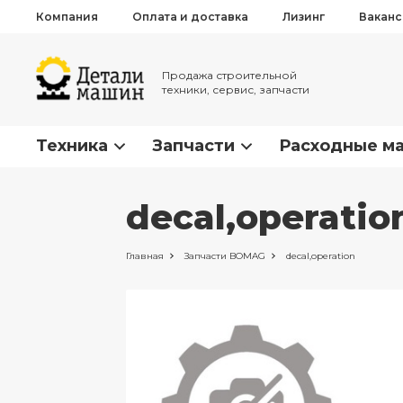
Компания
Оплата и доставка
Лизинг
Вакан
Продажа строительной
техники, сервис, запчасти
Техника
Запчасти
Расходные м
decal,operati
Главная
Запчасти
BOMAG
decal,operation