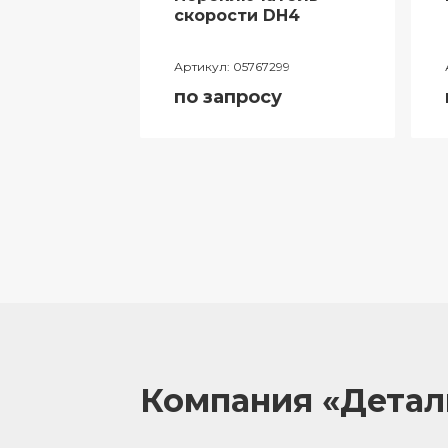
ий
скорости DH4
лителя
Артикул:
05767299
ора
по запросу
055
у
Компания «Дета