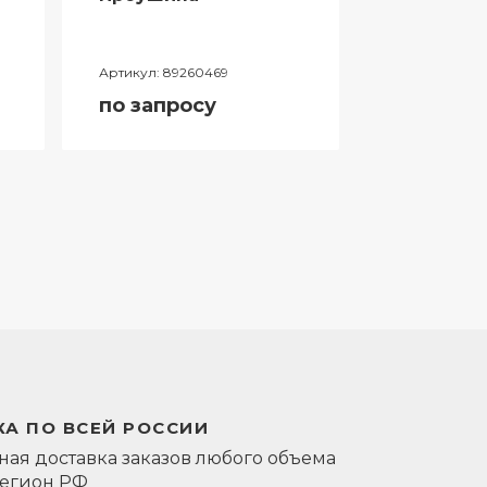
Артикул:
89260469
Артикул:
0581
по запросу
по запро
А ПО ВСЕЙ РОССИИ
ая доставка заказов любого объема
регион РФ