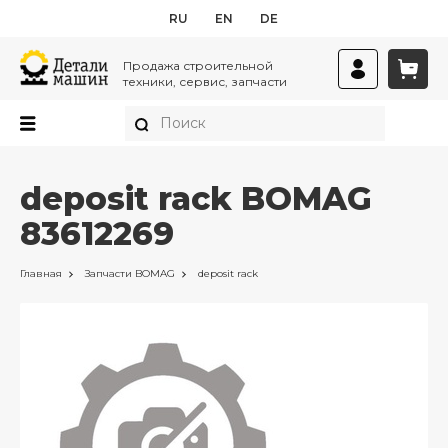
RU
EN
DE
Продажа строительной
техники, сервис, запчасти
deposit rack BOMAG
83612269
Главная
Запчасти
BOMAG
deposit rack