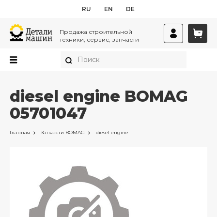
RU
EN
DE
Продажа строительной
техники, сервис, запчасти
diesel engine BOMAG
05701047
Главная
Запчасти
BOMAG
diesel engine