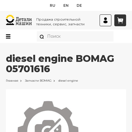
RU
EN
DE
Продажа строительной
техники, сервис, запчасти
diesel engine BOMAG
05701616
Главная
Запчасти
BOMAG
diesel engine